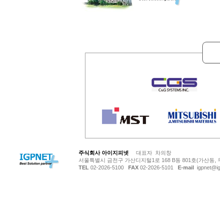
© Copyright 저작권 보호 대상입니다.
주식회사 아이지피넷
대표자 차의창
서울특별시 금천구 가산디지털1로 168 B동 801호(가산동, 
TEL
02-2026-5100
FAX
02-2026-5101
E-mail
igpnet@ig