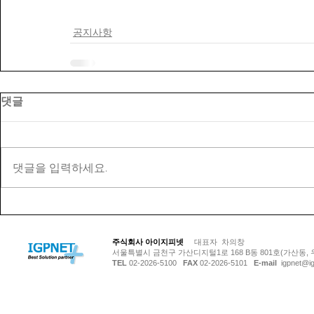
공지사항
댓글
댓글을 입력하세요.
© Copyright 저작권 보호 대상입니다.
주식회사 아이지피넷
대표자 차의창
서울특별시 금천구 가산디지털1로 168 B동 801호(가산동, 
TEL
02-2026-5100
FAX
02-2026-5101
E-mail
igpnet@ig