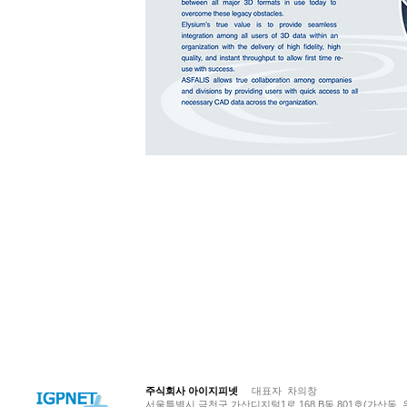
© Copyright 저작권 보호 대상입니다.
주식회사 아이지피넷
대표자 차의창
서울특별시 금천구 가산디지털1로 168 B동 801호(가산동, 