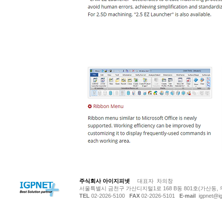
© Copyright 저작권 보호 대상입니다.
주식회사 아이지피넷
대표자 차의창
서울특별시 금천구 가산디지털1로 168 B동 801호(가산동, 
TEL
02-2026-5100
FAX
02-2026-5101
E-mail
igpnet@ig