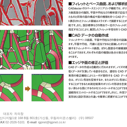
보호 대상입니다.
넷
대표자 차의창
지털1로 168 B동 801호(가산동, 우림라이온스밸리) (우) 08507
FAX
02-2026-5101
E-mail
igpnet@igpnet.co.kr