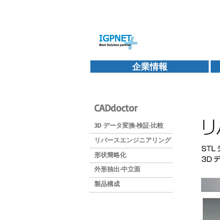
企業情報
CADdoctor
3D データ変換·検証·比較
リバースエンジニアリング
形状簡略化
外形抽出·中立面
製品構成