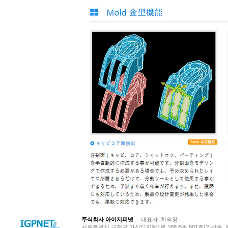
© Copyright 저작권 보호 대상입니다.
주식회사 아이지피넷
대표자 차의창
서울특별시 금천구 가산디지털1로 168 B동 801호(가산동, 