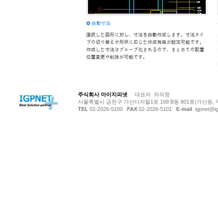
© Copyright 저작권 보호 대상입니다.
주식회사 아이지피넷
대표자 차의창
서울특별시 금천구 가산디지털1로 168 B동 801호(가산동, 
TEL
02-2026-5100
FAX
02-2026-5101
E-mail
igpnet@ig